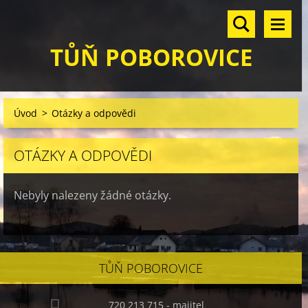
TŮŇ POBOROVICE
Úvod
>
Otázky a odpovědi
OTÁZKY A ODPOVĚDI
Nebyly nalezeny žádné otázky.
TŮŇ POBOROVICE
720 213 715 - majitel